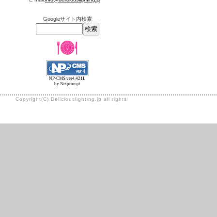
Googleサイト内検索
NP-CMS ver4.421L
by Netprompt
Copyright(C) Deliciouslighting.jp all rights